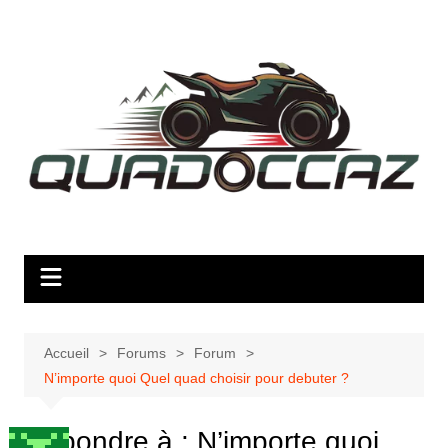
Aller
au
contenu
Accueil
Forums
Forum
N’importe quoi Quel quad choisir pour debuter ?
Répondre à : N’importe quoi