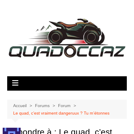
Aller
au
contenu
Accueil
Forums
Forum
Le quad, c’est vraiment dangeruux ? Tu m’étonnes
Répondre à : Le quad, c’est