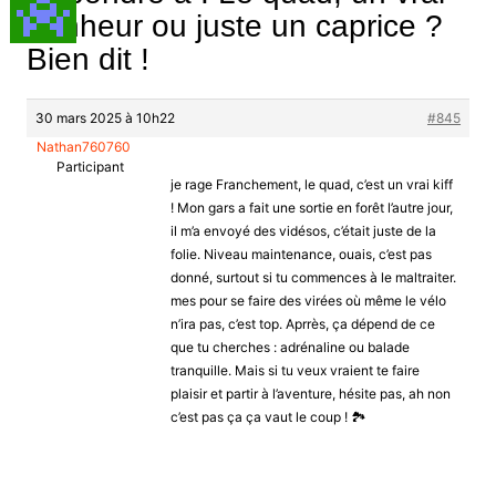
bonheur ou juste un caprice ?
Bien dit !
30 mars 2025 à 10h22
#845
Nathan760760
Participant
je rage Franchement, le quad, c’est un vrai kiff
! Mon gars a fait une sortie en forêt l’autre jour,
il m’a envoyé des vidésos, c’était juste de la
folie. Niveau maintenance, ouais, c’est pas
donné, surtout si tu commences à le maltraiter.
mes pour se faire des virées où même le vélo
n’ira pas, c’est top. Aprrès, ça dépend de ce
que tu cherches : adrénaline ou balade
tranquille. Mais si tu veux vraient te faire
plaisir et partir à l’aventure, hésite pas, ah non
c’est pas ça ça vaut le coup ! 🏞️