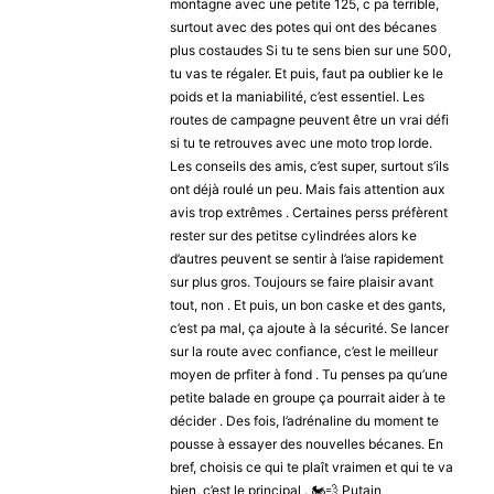
montagne avec une petite 125, c pa terrible,
surtout avec des potes qui ont des bécanes
plus costaudes Si tu te sens bien sur une 500,
tu vas te régaler. Et puis, faut pa oublier ke le
poids et la maniabilité, c’est essentiel. Les
routes de campagne peuvent être un vrai défi
si tu te retrouves avec une moto trop lorde.
Les conseils des amis, c’est super, surtout s’ils
ont déjà roulé un peu. Mais fais attention aux
avis trop extrêmes . Certaines perss préfèrent
rester sur des petitse cylindrées alors ke
d’autres peuvent se sentir à l’aise rapidement
sur plus gros. Toujours se faire plaisir avant
tout, non . Et puis, un bon caske et des gants,
c’est pa mal, ça ajoute à la sécurité. Se lancer
sur la route avec confiance, c’est le meilleur
moyen de prfiter à fond . Tu penses pa qu’une
petite balade en groupe ça pourrait aider à te
décider . Des fois, l’adrénaline du moment te
pousse à essayer des nouvelles bécanes. En
bref, choisis ce qui te plaît vraimen et qui te va
bien, c’est le principal . 🏍️💨 Putain