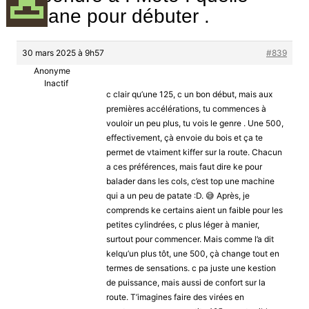
bécane pour débuter .
30 mars 2025 à 9h57
#839
Anonyme
Inactif
c clair qu’une 125, c un bon début, mais aux
premières accélérations, tu commences à
vouloir un peu plus, tu vois le genre . Une 500,
effectivement, çà envoie du bois et ça te
permet de vtaiment kiffer sur la route. Chacun
a ces préférences, mais faut dire ke pour
balader dans les cols, c’est top une machine
qui a un peu de patate :D. 😅 Après, je
comprends ke certains aient un faible pour les
petites cylindrées, c plus léger à manier,
surtout pour commencer. Mais comme l’a dit
kelqu’un plus tôt, une 500, çà change tout en
termes de sensations. c pa juste une kestion
de puissance, mais aussi de confort sur la
route. T’imagines faire des virées en