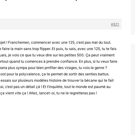
#821
rojet ! Franchemen, commencer avec une 125, c’est pas mal du tout.
faire la main sans trop flipper. Et puis, tu sais, avec une 125, tu te fais
 ouais, je vois ce que tu veux dire sur les petites 500. Ça peut vraiment
tout quand tu comences à prendre confiance. En plus, si tu veux faire
ra plus sympa pour bien prnfiter des virages, tu vois le genre ?
cool pour la polyvalence, ça te permet de sortir des senties battus.
 essais sur plusieurs modéles histoire de trouver la bécane qui te fait
ssi, c’est pas un détail çà ! Et t’inquiète, tout le monde est paumè au
ça vient vite ça ! Allez, lancet-oi, tu ne le regretteras pas !