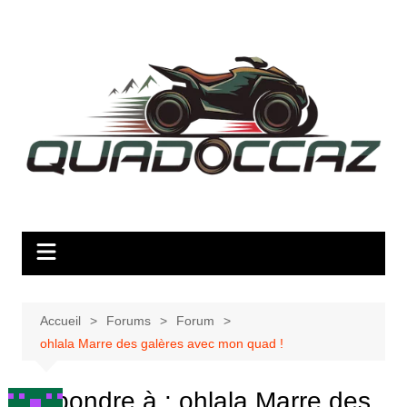
Aller
au
contenu
Accueil
Forums
Forum
ohlala Marre des galères avec mon quad !
Répondre à : ohlala Marre des