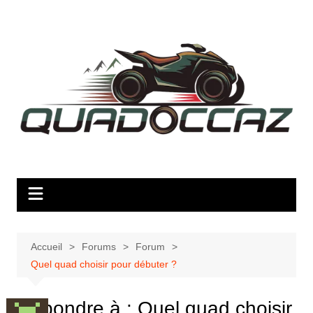
Aller
au
contenu
Accueil
Forums
Forum
Quel quad choisir pour débuter ?
Répondre à : Quel quad choisir