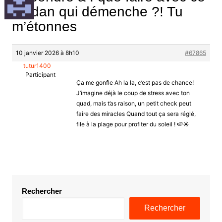
cardan qui démenche ?! Tu
m’étonnes
10 janvier 2026 à 8h10
#67865
tutur1400
Participant
Ça me gonfle Ah la la, c’est pas de chance!
J’imagine déjà le coup de stress avec ton
quad, mais t’as raison, un petit check peut
faire des miracles Quand tout ça sera réglé,
file à la plage pour profiter du soleil ! 🍉☀️
Rechercher
Rechercher