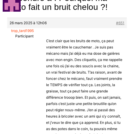
moto fait un bruit chelou ?!
26 mars 2025 à 12h06
#651
trop_tard1995
Participant
C’est clair que les bruits de moto, ça peut
vraiment être le cauchemar . Je suis pas
mécano mais j’ai déjà eu ma dose de galères
avec mon engin. Des cliquetis, ça me rappelle
une fois où j’ai eu des soucis avec la chaine,
un vrai festival de bruits. T’as raison, avant de
foncer chez le mécano, faut vraiment prendre
le TEMPS de vérifier tout ça. Les joints, la
graisse, tout ça peut faire une grande
différence trooop bien. Et puis, on sait jamais,
parfois c’est juste une petite broutille qu’on
peut régler nous-même. J’en ai passé des
heures à bricoler avec un ami qui s’y connaît,
et j’veux te dire que ça apprend. En plus, si tu
as des potes dans le coin, tu pourais même