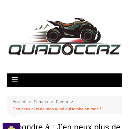
Aller
au
contenu
Accueil
Forums
Forum
J’en peux plus de mon quad qui tombe en rade !
Répondre à : J’en peux plus de