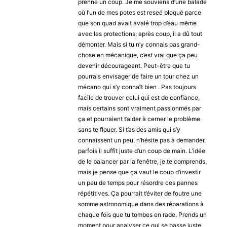
prenne un coup. Je me souviens d’une balade
où l’un de mes potes est reseé bloqué parce
que son quad avait avalé trop d’eau même
avec les protections; après coup, il a dû tout
démonter. Mais si tu n’y connais pas grand-
chose en mécanique, c’est vrai que ça peu
devenir décourageant. Peut-être que tu
pourrais envisager de faire un tour chez un
mécano qui s’y connaît bien . Pas toujours
facile de trouver celui qui est de confiance,
mais certains sont vraiment passionmés par
ça et pourraient t’aider à cerner le problème
sans te flouer. Si t’as des amis qui s’y
connaissent un peu, n’hésite pas à demander,
parfois il suffit juste d’un coup de main. L’idée
de le balancer par la fenêtre, je te comprends,
mais je pense que ça vaut le coup d’investir
un peu de temps pour résordre ces pannes
répétitives. Ça pourrait t’éviter de foutre une
somme astronomique dans des réparations à
chaque fois que tu tombes en rade. Prends un
moment pour analyser ce qui se passe juste