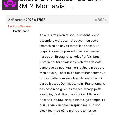
à 4RM ? Mon avis …
2 décembre 2025 à 17h56
#58504
Le RouxSalome
Participant
Ah ouais, t’as bien raison, le ressenti, c’est
essentiel . Moi aussi, jai souvent eu cette
impression de devoir forcer les choses. Le
corps, il a ses propres rythmes, comme les
marées en Bretagne, tu vois . Parfois, faut
juste s’écouter et laisser les chiffres de côté,
parce que ça peut vraimen foutre la pression.
Mon cousin, il s’est mis à s’entraîner comme un
fou pour atteindre ses objectifs, mais il a fini
par se blesser. Dommage, hein . Franchement,
pas besoin de giller les étapes. Chaqe pette
avancée, c’est déjà une victoire . Même si
c’est pas le 4RM, ce que tentes, çà compte. Et
puis, la vie, c’est pas un sprint, mais un bon
vieux fest-noz où tu prends le temps de