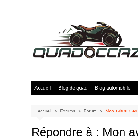
Aller
au
contenu
Accueil
Blog de quad
Blog automobile
Accueil
Forums
Forum
Mon avis sur le
Répondre à : Mon av