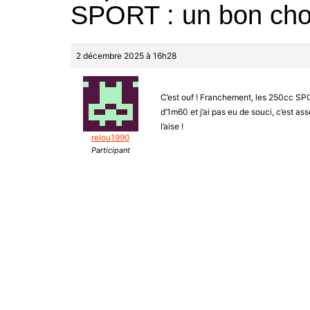
SPORT : un bon cho
2 décembre 2025 à 16h28
C’est ouf ! Franchement, les 250cc SP
d’1m60 et j’ai pas eu de souci, c’est as
l’aise !
relou1990
Participant