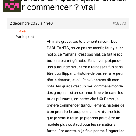
pour commencer ? vrai
2 décembre 2025 à 4h46
#58370
Axel
Participant
Ah mais grave, t’as totalement raison ! Les
DéBUTANTS, on va pas se mentir, faut y aller
mollo. Le Yamaha, c’est pas mal, ça fait le job
tout en restant gérable. J’en ai vu quelques-
uns autour de moi, et ça a l’air assez fun sans
être trop flippant. Histoire de pas se faire peur
dès le déspart, quoi ! Et oui, comme dit mon
pote, les quads c’est un peu comme le monde
des garçons : si on se lance trop vite dans les
trucs puissants, on barbe vite ! 😂 Perso, je
préfère commencer tranquillement, histoire de
bien prendre le coup de main. Mais une fois
que je serai à l’aise, je prendrai peut-être un
modèle plus costaud pour les sensations
fortes. Par contre, si je finis par me flinguer les