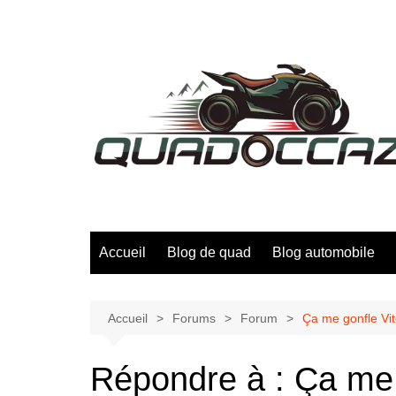
Aller
au
contenu
Accueil
Blog de quad
Blog automobile
Accueil
Forums
Forum
Ça me gonfle Vi
Répondre à : Ça me 