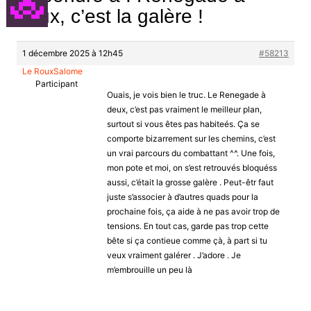
deux, c’est la galère !
1 décembre 2025 à 12h45
#58213
Le RouxSalome
Participant
Ouais, je vois bien le truc. Le Renegade à
deux, c’est pas vraiment le meilleur plan,
surtout si vous êtes pas habiteés. Ça se
comporte bizarrement sur les chemins, c’est
un vrai parcours du combattant ^^. Une fois,
mon pote et moi, on s’est retrouvés bloquéss
aussi, c’était la grosse galère . Peut-êtr faut
juste s’associer à d’autres quads pour la
prochaine fois, ça aide à ne pas avoir trop de
tensions. En tout cas, garde pas trop cette
bête si ça contieue comme çà, à part si tu
veux vraiment galérer . J’adore . Je
m’embrouille un peu là