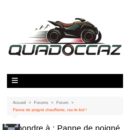
Aller
au
contenu
Accueil
Forums
Forum
Panne de poigné chauffante, ras-le-bol !
Répondre à : Panne de poigné