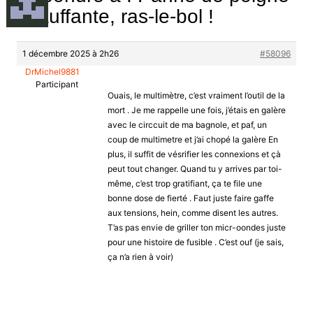
chauffante, ras-le-bol !
1 décembre 2025 à 2h26
#58096
DrMichel9881
Participant
Ouais, le multimètre, c’est vraiment l’outil de la
mort . Je me rappelle une fois, j’étais en galère
avec le circcuit de ma bagnole, et paf, un
coup de multimetre et j’ai chopé la galère En
plus, il suffit de vésrifier les connexions et çà
peut tout changer. Quand tu y arrives par toi-
même, c’est trop gratifiant, ça te file une
bonne dose de fierté . Faut juste faire gaffe
aux tensions, hein, comme disent les autres.
T’as pas envie de griller ton micr-oondes juste
pour une histoire de fusible . C’est ouf (je sais,
ça n’a rien à voir)