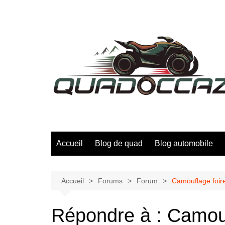
Aller
au
contenu
Accueil
Blog de quad
Blog automobile
Accueil
Forums
Forum
Camouflage foire
Répondre à : Camouf