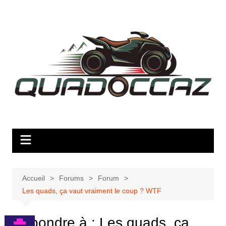
Aller
au
contenu
Accueil
Forums
Forum
Les quads, ça vaut vraiment le coup ? WTF
Répondre à : Les quads, ça