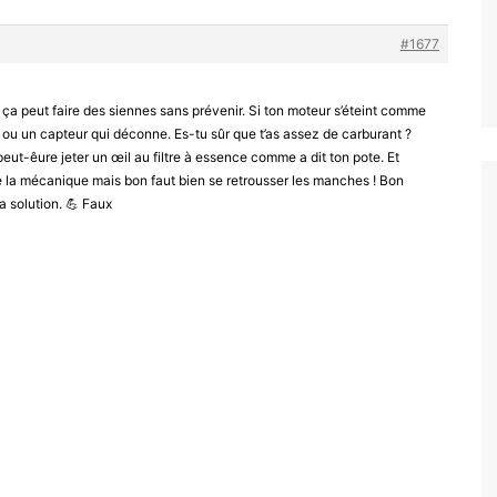
#1677
 ça peut faire des siennes sans prévenir. Si ton moteur s’éteint comme
 ou un capteur qui déconne. Es-tu sûr que t’as assez de carburant ?
peut-êure jeter un œil au filtre à essence comme a dit ton pote. Et
 de la mécanique mais bon faut bien se retrousser les manches ! Bon
a solution. 💪 Faux