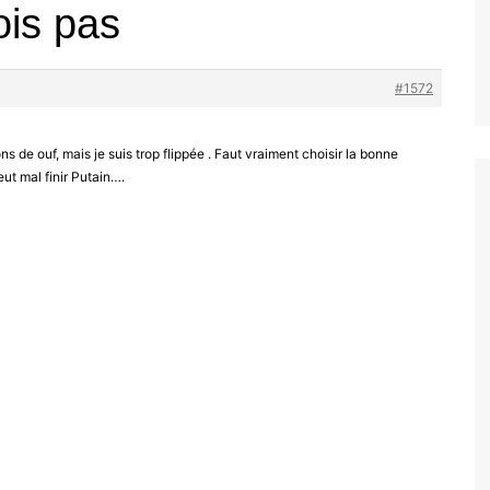
ois pas
#1572
s de ouf, mais je suis trop flippée . Faut vraiment choisir la bonne
ut mal finir Putain….