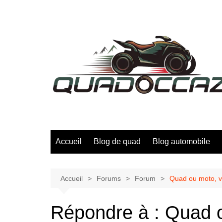
Aller
au
contenu
Accueil
Blog de quad
Blog automobile
Accueil
Forums
Forum
Quad ou moto, vo
Répondre à : Quad 