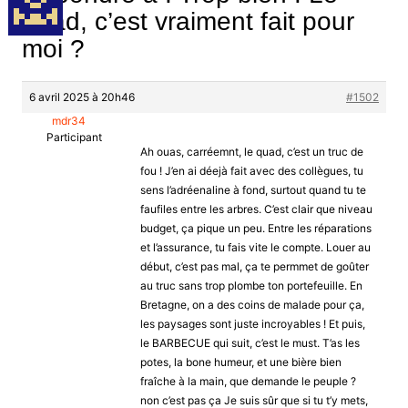
quad, c’est vraiment fait pour
moi ?
6 avril 2025 à 20h46
#1502
mdr34
Participant
Ah ouas, carréemnt, le quad, c’est un truc de
fou ! J’en ai déejà fait avec des collègues, tu
sens l’adréenaline à fond, surtout quand tu te
faufiles entre les arbres. C’est clair que niveau
budget, ça pique un peu. Entre les réparations
et l’assurance, tu fais vite le compte. Louer au
début, c’est pas mal, ça te permmet de goûter
au truc sans trop plombe ton portefeuille. En
Bretagne, on a des coins de malade pour ça,
les paysages sont juste incroyables ! Et puis,
le BARBECUE qui suit, c’est le must. T’as les
potes, la bone humeur, et une bière bien
fraîche à la main, que demande le peuple ?
non c’est pas ça Je suis sûr que si tu t’y mets,