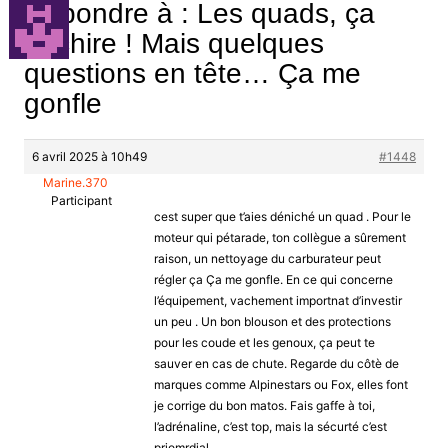
Répondre à : Les quads, ça
déchire ! Mais quelques
questions en tête… Ça me
gonfle
6 avril 2025 à 10h49
#1448
Marine.370
Participant
cest super que t’aies déniché un quad . Pour le
moteur qui pétarade, ton collègue a sûrement
raison, un nettoyage du carburateur peut
régler ça Ça me gonfle. En ce qui concerne
l’équipement, vachement importnat d’investir
un peu . Un bon blouson et des protections
pour les coude et les genoux, ça peut te
sauver en cas de chute. Regarde du côtè de
marques comme Alpinestars ou Fox, elles font
je corrige du bon matos. Fais gaffe à toi,
l’adrénaline, c’est top, mais la sécurté c’est
priomrdial .