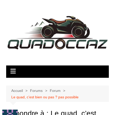
Aller
au
contenu
Accueil
Forums
Forum
Le quad, c’est bien ou pas ? pas possible
Répondre à : Le quad, c’est