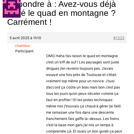
Répondre à : Avez-vous déjà
testé le quad en montagne ?
Carrément !
5 avril 2025 à 1h10
#1323
chanteur
Participant
OMG Haha t’as raison le quad en montagne
c’est un kiff de ouf ! Les paysages sont juste
dingues j’en reviens toujours pas. J’avais
essayé une fois près de Toulouse et c’était
vraiment top même pour un novice. J’susi
d’accord ça coûte un bras mais bon c’est pas
tous les jours qu’on peux s’écater comme ça
faut en profiter ! Et les pistes techniques
même moi j’trouvais ça chaud à gérer j’ai failli
me ramasser une fois dans une descente
franchement fais gaffe la-dessus. Les freins
c’est la base mon gars j’ai mis un temps à
comprendre çà. Et ouais un bon guide ça peut