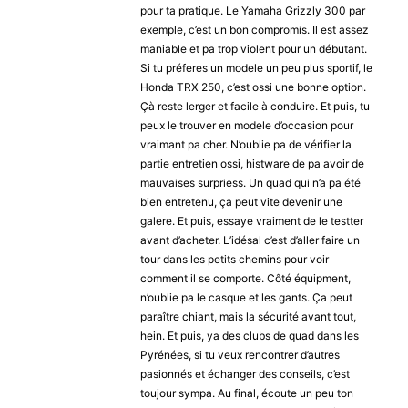
pour ta pratique. Le Yamaha Grizzly 300 par
exemple, c’est un bon compromis. Il est assez
maniable et pa trop violent pour un débutant.
Si tu préferes un modele un peu plus sportif, le
Honda TRX 250, c’est ossi une bonne option.
Çà reste lerger et facile à conduire. Et puis, tu
peux le trouver en modele d’occasion pour
vraimant pa cher. N’oublie pa de vérifier la
partie entretien ossi, histware de pa avoir de
mauvaises surpriess. Un quad qui n’a pa été
bien entretenu, ça peut vite devenir une
galere. Et puis, essaye vraiment de le testter
avant d’acheter. L’idésal c’est d’aller faire un
tour dans les petits chemins pour voir
comment il se comporte. Côté équipment,
n’oublie pa le casque et les gants. Ça peut
paraître chiant, mais la sécurité avant tout,
hein. Et puis, ya des clubs de quad dans les
Pyrénées, si tu veux rencontrer d’autres
pasionnés et échanger des conseils, c’est
toujour sympa. Au final, écoute un peu ton