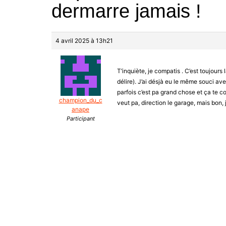
dermarre jamais !
4 avril 2025 à 13h21
T’inquiète, je compatis . C’est toujour
délire). J’ai désjà eu le même souci avec 
parfois c’est pa grand chose et ça te co
champion_du_c
veut pa, direction le garage, mais bon, j
anape
Participant