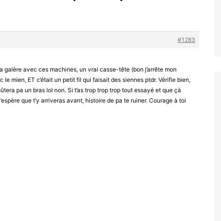
#1283
s la galère avec ces machines, un vrai casse-tête (bon j’arrête mon
le mien, ET c’était un petit fil qui faisait des siennes ptdr. Vérifie bien,
ûtera pa un bras lol non. Si t’as trop trop trop tout essayé et que çà
’espère que t’y arriveras avant, histoire de pa te ruiner. Courage à toi