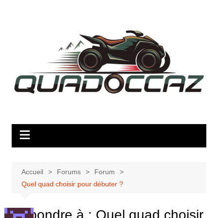
Aller
au
contenu
Accueil
Forums
Forum
Quel quad choisir pour débuter ?
Répondre à : Quel quad choisir