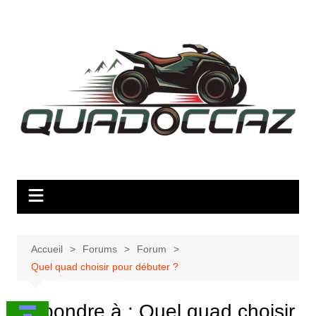
Aller
au
contenu
Accueil
Forums
Forum
Quel quad choisir pour débuter ?
Répondre à : Quel quad choisir