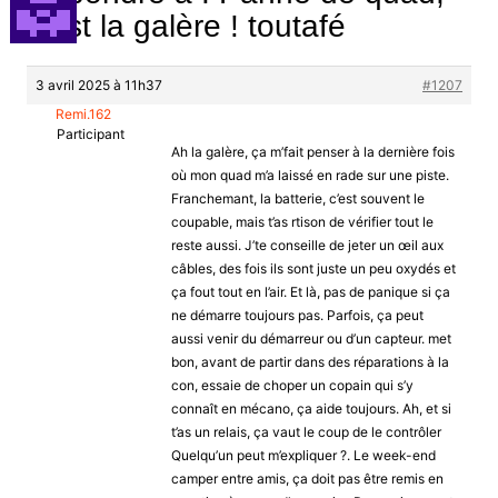
c’est la galère ! toutafé
3 avril 2025 à 11h37
#1207
Remi.162
Participant
Ah la galère, ça m’fait penser à la dernière fois
où mon quad m’a laissé en rade sur une piste.
Franchemant, la batterie, c’est souvent le
coupable, mais t’as rtison de vérifier tout le
reste aussi. J’te conseille de jeter un œil aux
câbles, des fois ils sont juste un peu oxydés et
ça fout tout en l’air. Et là, pas de panique si ça
ne démarre toujours pas. Parfois, ça peut
aussi venir du démarreur ou d’un capteur. met
bon, avant de partir dans des réparations à la
con, essaie de choper un copain qui s’y
connaît en mécano, ça aide toujours. Ah, et si
t’as un relais, ça vaut le coup de le contrôler
Quelqu’un peut m’expliquer ?. Le week-end
camper entre amis, ça doit pas être remis en