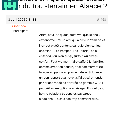
pour du tout-terrain en Alsace ?
3 avril 2025 à 3h38
#1168
super_cool
Participant
Alors, pour les quads, c’est vrai que le choix
est énorme. J’ai un ami qui a pris un Yamaha et
il en est plutôt content, ça roule bien sur les
chemins Tu te trompes. Les Polaris, j’en ai
entenddu du bien aussi, surtout au niveau
confort. Faut vraiment faire gaffe à la fiabilitè,
comme avec ton cousin, c’est pas marrant de
tomber en panne en pleine nature. Si tu veux
un bon rapport qualite-prix, j’ai aussi entendu
parler des modèles d’entrée de gamm,e C’EST
peut-être une option à envisager. En tout cas,
bonne balade à travers les paysages
alsaciens . Je sais pas trop comment dire…