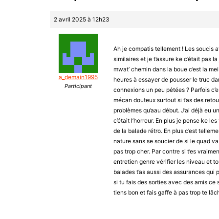
2 avril 2025 à 12h23
Ah je compatis tellement ! Les soucis 
similaires et je t’assure ke c’était pas l
mwat’ chemin dans la boue c’est la meil
a_demain1995
heures à essayer de pousser le truc dans
Participant
connexions un peu pétées ? Parfois c’es
mécan douteux surtout si t’as des retour
problèmes qu’aau début. J’ai déjà eu u
c’était l’horreur. En plus je pense ke le
de la balade rétro. En plus c’est telleme
nature sans se soucier de si le quad 
pas trop cher. Par contre si t’es vraim
entretien genre vérifier les niveau et t
balades t’as aussi des assurances qui p
si tu fais des sorties avec des amis ce 
tiens bon et fais gaffe à pas trop te l