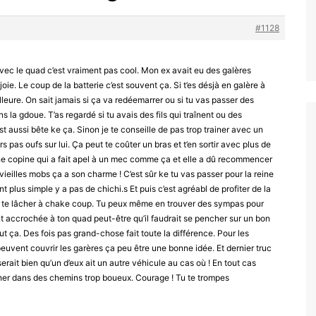
#1128
avec le quad c’est vraiment pas cool. Mon ex avait eu des galères
a joie. Le coup de la batterie c’est souvent ça. Si t’es désjà en galère à
leure. On sait jamais si ça va redéemarrer ou si tu vas passer des
 la gdoue. T’as regardé si tu avais des fils qui traînent ou des
t aussi bête ke ça. Sinon je te conseille de pas trop trainer avec un
s pas oufs sur lui. Ça peut te coûter un bras et t’en sortir avec plus de
ne copine qui a fait apel à un mec comme ça et elle a dû recommencer
s vieilles mobs ça a son charme ! C’est sûr ke tu vas passer pour la reine
nt plus simple y a pas de chichi.s Et puis c’est agréabl de profiter de la
va te lâcher à chake coup. Tu peux même en trouver des sympas pour
ent accrochée à ton quad peut-être qu’il faudrait se pencher sur un bon
out ça. Des fois pas grand-chose fait toute la différence. Pour les
euvent couvrir les garères ça peu être une bonne idée. Et dernier truc
serait bien qu’un d’eux ait un autre véhicule au cas où ! En tout cas
âcher dans des chemins trop boueux. Courage ! Tu te trompes