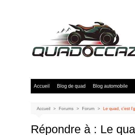
Aller
au
contenu
Accueil
Blog de quad
Blog automobile
Accueil
Forums
Forum
Le quad, c’est l’g
Répondre à : Le quad,