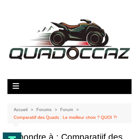
Aller
au
contenu
Accueil
Forums
Forum
Comparatiif des Quads : Le meilleur choix ? QUOI ?!
Répondre à : Comparatiif des