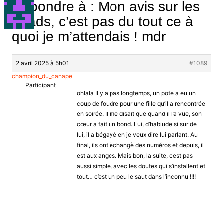
Répondre à : Mon avis sur les
quads, c’est pas du tout ce à
quoi je m’attendais ! mdr
2 avril 2025 à 5h01
#1089
champion_du_canape
Participant
ohlala Il y a pas longtemps, un pote a eu un
coup de foudre pour une fille qu’il a rencontrée
en soirée. Il me disait que quand il l’a vue, son
cœur a fait un bond. Lui, d’habiude si sur de
lui, il a bégayé en je veux dire lui parlant. Au
final, ils ont èchangè des numéros et depuis, il
est aux anges. Mais bon, la suite, cest pas
aussi simple, avec les doutes qui s’installent et
tout… c’est un peu le saut dans l’inconnu !!!!