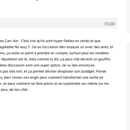
#1088
s Can-Am . C’est vrai qu’ils sont hyper fiables en rando et que
agréable No way !!. J’ai eu l’occasion d’en essayer un avec des amis, et
rix, ça reste un point à prendre en compte, surtout pour les modèles
la réputation est là, mais comme tu dis, ça peut vite devenir un gouffre.
les d’occasion sont une super option, j’ai vu des annonces
s pas très loin, et ça permet d’éviter d’exploser son buddget. Pense
cas, bien choisir son engin peut vraiment transformer une sortie en
 on peut vraiment se faire plaisir et se surprendre soi-même sur les
 plus, de ton côté .