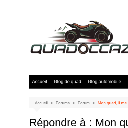
Aller
au
contenu
Accueil
Blog de quad
Blog automobile
Accueil
Forums
Forum
Mon quad, il me 
Répondre à : Mon qua