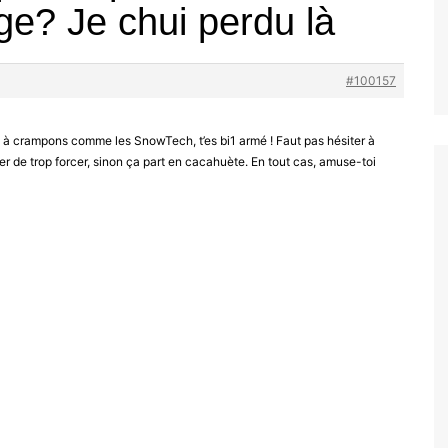
ige? Je chui perdu là
#100157
us à crampons comme les SnowTech, t’es bi1 armé ! Faut pas hésiter à
ter de trop forcer, sinon ça part en cacahuète. En tout cas, amuse-toi