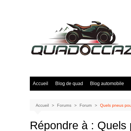
Aller
au
contenu
Accueil
Blog de quad
Blog automobile
Accueil
Forums
Forum
Quels pneus pour
Répondre à : Quels 