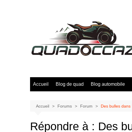
Aller
au
contenu
Accueil
Blog de quad
Blog automobile
Accueil
Forums
Forum
Des bulles dans 
Répondre à : Des bu