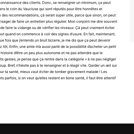
éconnaissance des clients. Donc, se renseigner un minimum, ça peut
dans le coin du Vaucluse qui sont réputés pour être honnêtes et
 des recommandations, çà serait super utile, parce que sinon, on peut
envisager de faire un entretien plus régulier. Mon conjoint me dire souvent
 de faire la vidange ou de vérifier les niveaux. Çà peut vraiment éviter
ut quand on commence à voir des signes d’usure. En fait, maintenant,
aque fois que j’entends un bruit bizarre, je me dis que ça peut devenir
z tôt. Enfin, une amie m’a aussi parlé de la possibilité d’acheter un petit
, histoire d’être un peu plus autonome et ne pas attendre que le
ts gestes, je pense que ça rentre dans la catégorie « à ne pas négliger
oup. Bref, n’hésite pas à te renseigner et à réagir vite. Garder un œil sur
ur ta santé, mieux vaut éviter de tomber gravement malade ! Les
 parfois, si on veut qu’elles restent en bone santé, il faut être attentif