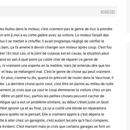
#100151
les bulles dans le moteur, c’est vraiment pas le genre de truc à prendre
 un ami à moi a eu cette galère avec sa voiture. Le moteur faisait des
us il se mettait à chtuffer. Il avait longtemps négligé de vérifier le
et bam, ça l’a amené à devoir changer son moteur après coup. C’est fou
 ! En tout cas, si le joint de culasse est en cause, la situation peut
and on sait à quel point ça coûte cher de réparer ce genre de
ni vraiment une experte en la matière, mais j’ai entendu dire que les
z et l’eau se mélangent mal. C’est le genre de chose qui peut vraiment
er! En plus, comme tu dis, quand on présvoit de rouler dans le Vaucluse, il
dre. La dernière chose qu’on veut, c’est être en panne au milieu de nulle
ement, je crois que ça vaut le coup d’emmener la voiture chez un pro
ir d’être un petit truc, parfois les petites choses peuvent cacher de
lègue qui a eut un problème similaire, au début c’était juste un bruit
éféré ignorer ça et au final, ça lui a coûté une blinde en réparations
ave qu’elle ne le pensait. Elle a vraiment appris à c’est dépens le
te à aller chez un garagiste, c’est autant les prix qu’il faut comparer,
s èvident. C’est marrant mais je crois que certains garages se font un