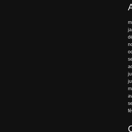
m
j
d
n
o
s
a
ju
j
m
av
s
fé