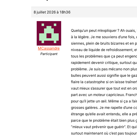
8 juillet 2026 à 18h36
Quelqu’un peut m’expliquer ? Ah ouais, 
à la légère. Je me souviens d’une fois,
siennes, plein de bruits bizarres et en pl
MCassandre
niveau de liquide de refroidissement, 
Participant
tous les problèmes que ça peut engendrer
rapidement devenir critique, surtout qu
problème. Je suis pas mécano non plus, 
bulles peuvent aussi signifie que le ga
flaire la catastrophe si on laisse traîn
vaut mieux s’assurer que tout est en or
part avec un moteur capricieux. Franch
pour qu’il jette un œil. Même si ça a l’a
grosses galères. Je me rapelle d’une col
étrange qu’elle avait entendu, elle a pr
parce que le pnoblème était bien plus gr
“mieux vaut prévenir que guérir”. Et quit
surtout maintenant où c’est pas toujour