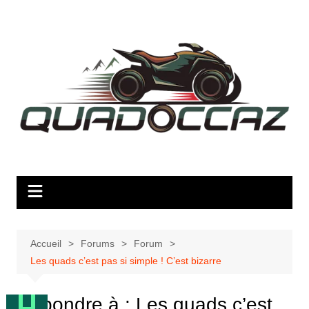
Aller
au
contenu
Accueil
Forums
Forum
Les quads c’est pas si simple ! C’est bizarre
Répondre à : Les quads c’est