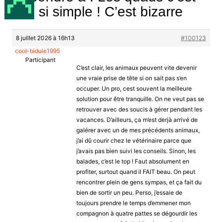
pas si simple ! C’est bizarre
8 juillet 2026 à 16h13
#100123
cool-bidule1995
Participant
C’est clair, les animaux peuvent vite devenir
une vraie prise de tête si on sait pas s’en
occuper. Un pro, cest souvent la meilleure
solution pour être tranquille. On ne veut pas se
retrouver avec des soucis à gérer pendant les
vacances. D’ailleurs, ça m’est derjà arrivé de
galérer avec un de mes précédents animaux,
j’ai dû courir chez le vétérinaire parce que
j’avais pas bien suivi les conseils. Sinon, les
balades, c’est le top ! Faut absolument en
profiter, surtout quand il FAIT beau. On peut
rencontrer plein de gens sympas, et ça fait du
bien de sortir un peu. Perso, j’essaie de
toujours prendre le temps d’emmener mon
compagnon à quatre pattes se dégourdir les