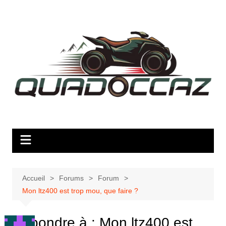
Aller
au
contenu
Accueil
Forums
Forum
Mon ltz400 est trop mou, que faire ?
Répondre à : Mon ltz400 est