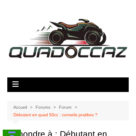
Aller
au
contenu
Accueil
Forums
Forum
Débutant en quad 50cc : conseils pratikes ?
Répondre à : Débutant en