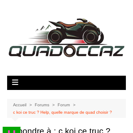
Aller
au
contenu
Accueil
Forums
Forum
c koi ce truc ? Help, quelle marque de quad choisir ?
Répondre à : c koi ce truc ?