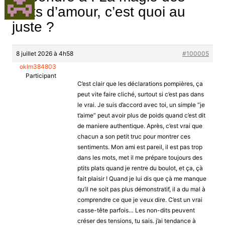
mots d’amour, c’est quoi au
juste ?
8 juillet 2026 à 4h58
#100005
oklm384803
Participant
C’est clair que les déclarations pompières, ça
peut vite faire cliché, surtout si c’est pas dans
le vrai. Je suis d’accord avec toi, un simple “je
t’aime” peut avoir plus de poids quand c’est dit
de maniere authentique. Après, c’est vrai que
chacun a son petit truc pour montrer ces
sentiments. Mon ami est pareil, il est pas trop
dans les mots, met il me prépare toujours des
ptits plats quand je rentre du boulot, et ça, çà
fait plaisir ! Quand je lui dis que çà me manque
qu’il ne soit pas plus démonstratif, il a du mal à
comprendre ce que je veux dire. C’est un vrai
casse-tête parfois… Les non-dits peuvent
créser des tensions, tu sais. j’ai tendance à