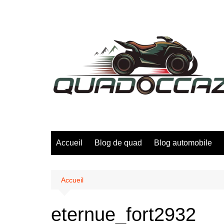
Aller
au
contenu
Accueil
Blog de quad
Blog automobile
Accueil
eternue_fort2932