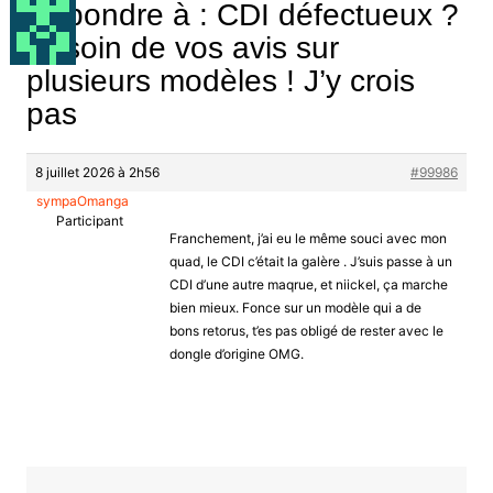
Répondre à : CDI défectueux ?
Besoin de vos avis sur
plusieurs modèles ! J’y crois
pas
8 juillet 2026 à 2h56
#99986
sympaOmanga
Participant
Franchement, j’ai eu le même souci avec mon
quad, le CDI c’était la galère . J’suis passe à un
CDI d’une autre maqrue, et niickel, ça marche
bien mieux. Fonce sur un modèle qui a de
bons retorus, t’es pas obligé de rester avec le
dongle d’origine OMG.