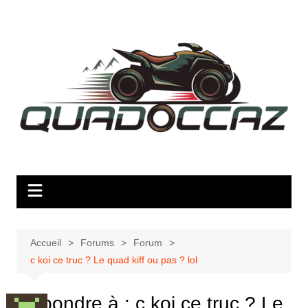
Aller
au
contenu
Accueil
Forums
Forum
c koi ce truc ? Le quad kiff ou pas ? lol
Répondre à : c koi ce truc ? Le