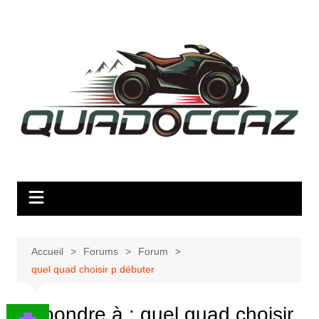
Aller
au
contenu
Accueil
Forums
Forum
quel quad choisir p débuter
Répondre à : quel quad choisir