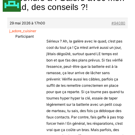
quad, des conseils ?!
29 mai 2026 à 17h00
#94080
j_adore_cuisiner
Participant
Sérieux ? Ah, la galère avec le quad, c’est pas
cool du tout ça ! Ça m’est arrivé aussi un jour,
j’étais dégoûté, surtout quand LE temps est
bon et que t’as des plans prévus. Si t’as vérifié
l’essence, peut-être que la batterie est à la
ramasse, ça leur arrive de lâcher sans
prévenir. Vérifie aussi les câbles, parfois ça
suffit de les remettre correctemen en place
pour que ça reparte. Si ça tourne pas quand tu
tournes hyper hyper la clé, essaie de taper
légèrement sur la batterie avec un petit coup
de marteau, tu sais, des fois ça débloque des
faux contacts. Par contre, fais gaffe à pas trop
forcer hein ! En général, les résparations, c’est
vrai que ça coûte un bras. Mais parfois, des