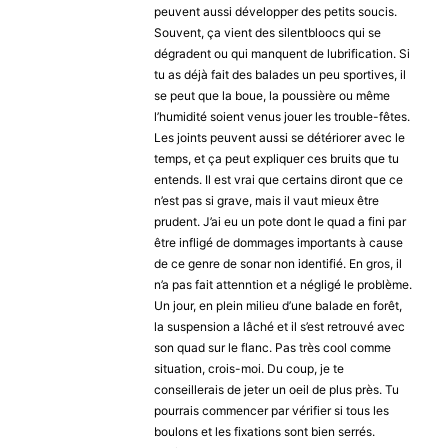
peuvent aussi développer des petits soucis.
Souvent, ça vient des silentbloocs qui se
dégradent ou qui manquent de lubrification. Si
tu as déjà fait des balades un peu sportives, il
se peut que la boue, la poussière ou même
l’humidité soient venus jouer les trouble-fêtes.
Les joints peuvent aussi se détériorer avec le
temps, et ça peut expliquer ces bruits que tu
entends. Il est vrai que certains diront que ce
n’est pas si grave, mais il vaut mieux être
prudent. J’ai eu un pote dont le quad a fini par
être infligé de dommages importants à cause
de ce genre de sonar non identifié. En gros, il
n’a pas fait attenntion et a négligé le problème.
Un jour, en plein milieu d’une balade en forêt,
la suspension a lâché et il s’est retrouvé avec
son quad sur le flanc. Pas très cool comme
situation, crois-moi. Du coup, je te
conseillerais de jeter un oeil de plus près. Tu
pourrais commencer par vérifier si tous les
boulons et les fixations sont bien serrés.