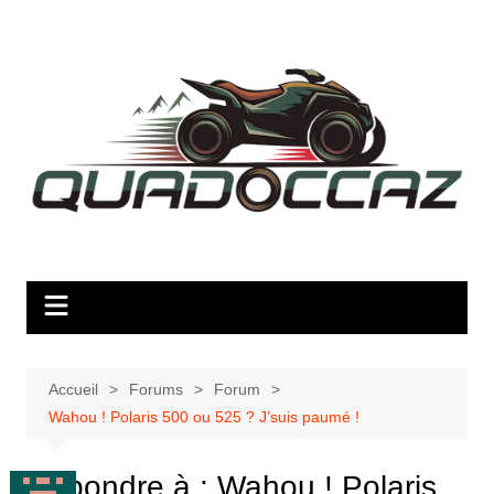
Aller
au
contenu
Accueil
Forums
Forum
Wahou ! Polaris 500 ou 525 ? J’suis paumé !
Répondre à : Wahou ! Polaris