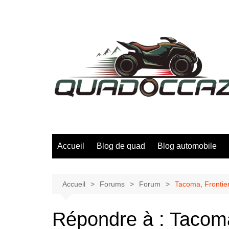
Aller
au
contenu
Accueil
Blog de quad
Blog automobile
Accueil
Forums
Forum
Tacoma, Frontier 
Répondre à : Tacoma